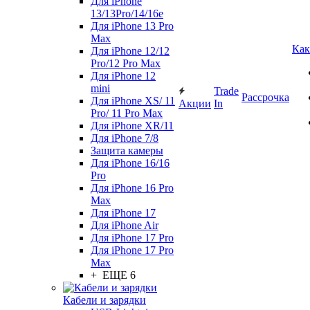
Для iPhone
13/13Pro/14/16e
Для iPhone 13 Pro
Max
Как
Для iPhone 12/12
Pro/12 Pro Max
Для iPhone 12
mini
Trade
Рассрочка
Для iPhone XS/ 11
Акции
In
Pro/ 11 Pro Max
Для iPhone XR/11
Для iPhone 7/8
Защита камеры
Для iPhone 16/16
Pro
Для iPhone 16 Pro
Max
Для iPhone 17
Для iPhone Air
Для iPhone 17 Pro
Для iPhone 17 Pro
Max
+ ЕЩЕ 6
Кабели и зарядки