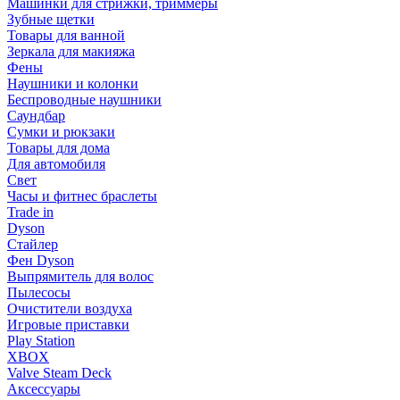
Машинки для стрижки, триммеры
Зубные щетки
Товары для ванной
Зеркала для макияжа
Фены
Наушники и колонки
Беспроводные наушники
Саундбар
Сумки и рюкзаки
Товары для дома
Для автомобиля
Свет
Часы и фитнес браслеты
Trade in
Dyson
Стайлер
Фен Dyson
Выпрямитель для волос
Пылесосы
Очистители воздуха
Игровые приставки
Play Station
XBOX
Valve Steam Deck
Аксессуары