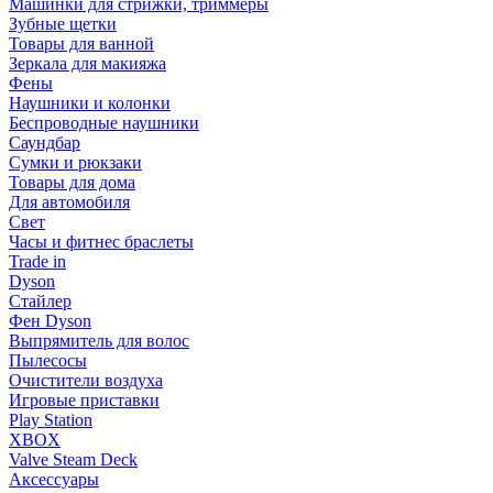
Машинки для стрижки, триммеры
Зубные щетки
Товары для ванной
Зеркала для макияжа
Фены
Наушники и колонки
Беспроводные наушники
Саундбар
Сумки и рюкзаки
Товары для дома
Для автомобиля
Свет
Часы и фитнес браслеты
Trade in
Dyson
Стайлер
Фен Dyson
Выпрямитель для волос
Пылесосы
Очистители воздуха
Игровые приставки
Play Station
XBOX
Valve Steam Deck
Аксессуары