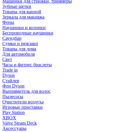
Машинки для стрижки, триммеры
Зубные щетки
Товары для ванной
Зеркала для макияжа
Фены
Наушники и колонки
Беспроводные наушники
Саундбар
Сумки и рюкзаки
Товары для дома
Для автомобиля
Свет
Часы и фитнес браслеты
Trade in
Dyson
Стайлер
Фен Dyson
Выпрямитель для волос
Пылесосы
Очистители воздуха
Игровые приставки
Play Station
XBOX
Valve Steam Deck
Аксессуары