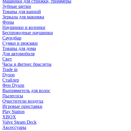
Машинки для стрижки, триммеры
Зубные щетки
Товары для ванной
Зеркала для макияжа
Фены
Наушники и колонки
Беспроводные наушники
Саундбар
Сумки и рюкзаки
Товары для дома
Для автомобиля
Свет
Часы и фитнес браслеты
Trade in
Dyson
Стайлер
Фен Dyson
Выпрямитель для волос
Пылесосы
Очистители воздуха
Игровые приставки
Play Station
XBOX
Valve Steam Deck
Аксессуары